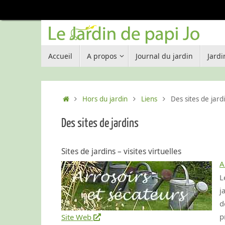
Passer
au
contenu
Passer
Accueil
A propos
Journal du jardin
Jard
au
contenu
Accueil
Hors du jardin
Liens
Des sites de jard
Des sites de jardins
Sites de jardins – visites virtuelles
A
L
j
d
p
Site Web