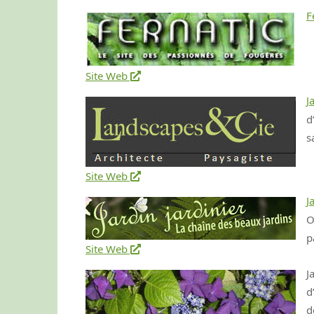
F
Site Web
J
d
s
Site Web
J
O
p
Site Web
J
d
d