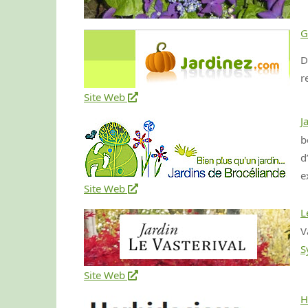
G
D
r
Site Web
J
b
d
e
Site Web
L
V
S
Site Web
H