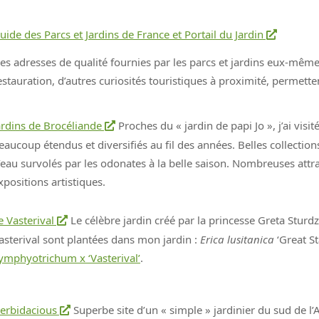
uide des Parcs et Jardins de France et Portail du Jardin
es adresses de qualité fournies par les parcs et jardins eux-mêm
estauration, d’autres curiosités touristiques à proximité, permett
ardins de Brocéliande
Proches du « jardin de papi Jo », j’ai visit
eaucoup étendus et diversifiés au fil des années. Belles collections 
’eau survolés par les odonates à la belle saison. Nombreuses attra
xpositions artistiques.
e Vasterival
Le célèbre jardin créé par la princesse Greta Sturdz
asterival sont plantées dans mon jardin :
Erica lusitanica
‘Great St
ymphyotrichum x ‘Vasterival’
.
erbidacious
Superbe site d’un « simple » jardinier du sud de l’A