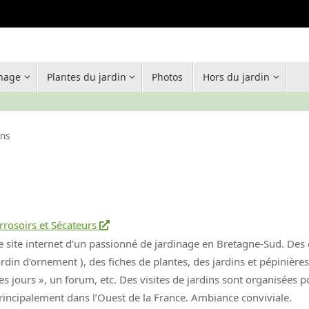
inage
Plantes du jardin
Photos
Hors du jardin
ins
rrosoirs et Sécateurs
e site internet d’un passionné de jardinage en Bretagne-Sud. Des 
ardin d’ornement ), des fiches de plantes, des jardins et pépinières
es jours », un forum, etc. Des visites de jardins sont organisées
rincipalement dans l’Ouest de la France. Ambiance conviviale.