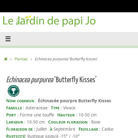
Passer
au
contenu
Accueil
Plantae
Echinacea purpurea
‘Butterfly Kisses’
Echinacea purpurea
‘Butterfly Kisses’
Nom commun
:
Échinacée pourpre Butterfly Kisses
Famille
: Asteraceae
Type
: Vivace
Port
: Forme une touffe
Hauteur
: 10-50 cm
Largeur
: 10-50 cm
Couleur floraison
: Rose
Floraison de
: Juillet
à
Septembre
Feuillage
: Caduc
Rusticité
: Rustique jusqu'à -15° / -10°