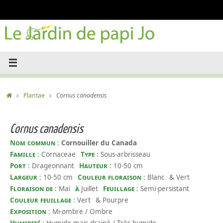
Passer
au
contenu
Accueil
Plantae
Cornus canadensis
Cornus canadensis
Nom commun
:
Cornouiller du Canada
Famille
: Cornaceae
Type
: Sous-arbrisseau
Port
: Drageonnant
Hauteur
: 10-50 cm
Largeur
: 10-50 cm
Couleur floraison
: Blanc
& Vert
Floraison de
: Mai
à
Juillet
Feuillage
: Semi-persistant
Couleur feuillage
: Vert
& Pourpre
Exposition
: Mi-ombre / Ombre