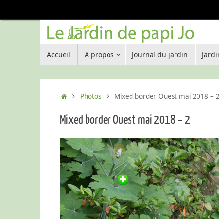
Passer
au
contenu
Passer
Accueil
A propos
Journal du jardin
Jard
au
contenu
Accueil
Photos
Mixed border Ouest mai 2018 – 
Mixed border Ouest mai 2018 – 2