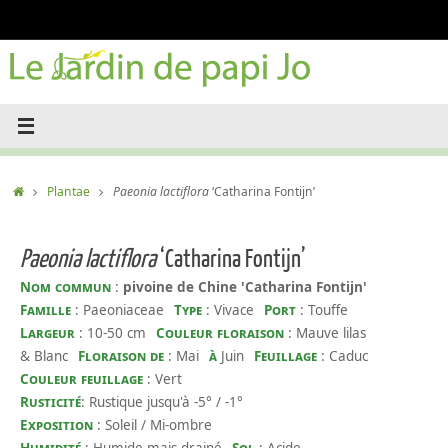
Passer
au
contenu
Accueil
Plantae
Paeonia lactiflora
‘Catharina Fontijn’
Paeonia lactiflora
‘Catharina Fontijn’
Nom commun
:
pivoine de Chine 'Catharina Fontijn'
Famille
: Paeoniaceae
Type
: Vivace
Port
: Touffe
Largeur
: 10-50 cm
Couleur floraison
: Mauve lilas
& Blanc
Floraison de
: Mai
à
Juin
Feuillage
: Caduc
Couleur feuillage
: Vert
Rusticité
: Rustique jusqu'à -5° / -1°
Exposition
: Soleil / Mi-ombre