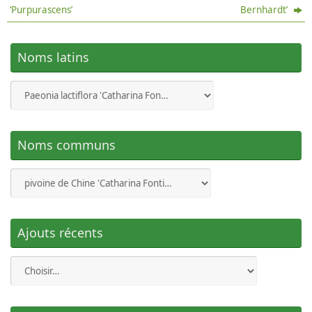
‘Purpurascens’
Bernhardt’
Feuillage prend une couleur bizarre dès le mois de mai.
2022
.- Minable, aucune fleur cette année. Assez joli
feuillage d’automne.
Noms latins
2021
.- Émerge mi-mars. Boutons formés mi-avril.
Tuteuré le 3 mai. 10 boutons floraux au 15 mai.
Première fleur éclose le 30 mai. 10 fleurs épanouies du
3 au 10 juin. Encore un joli feuillage dès fin juillet.
2020
.- Émerge mi-mars. Boutons formés mi-avril.
Noms communs
Tuteuré le 20 avril. 5 belles fleurs à la mi-mai, mais
encore pas mal de boutons avortés. Joli feuillage
d’automne.
2019
.- Émerge fin mars. Boutons formés mi-avril.
Tuteuré le 1er mai. En fleur fin mai/début juin.
Ajouts récents
Floraison toujours aussi brève. Peu de parfum. Joli
feuillage d’automne.
2018
.- Sort et pousse rapidement courant avril.
Boutons formés mi-avril. Tuteuré le 5 mai. 2 ou 3
boutons avortés. Pleine floraison au 25 mai. Durée