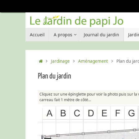
Passer
au
contenu
Passer
Accueil
A propos
Journal du jardin
Jard
au
contenu
Accueil
Jardinage
Aménagement
Plan du jar
Plan du jardin
Cliquez sur une épinglette pour voir la photo puis sur la 
carreau fait 1 mètre de côté…