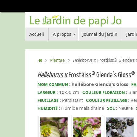
Passer
au
contenu
Passer
Accueil
A propos
Journal du jardin
Jard
au
contenu
Accueil
Plantae
Helleborus x
Frostkiss® Glenda’s 
Helleborus x
Frostkiss® Glenda’s Gloss®
Nom commun
:
hellébore Glenda's Gloss
Fa
Largeur
: 10-50 cm
Couleur floraison
: Bla
Feuillage
: Persistant
Couleur feuillage
: Ve
Humidité
: Humide mais drainé
Sol
: Neutre