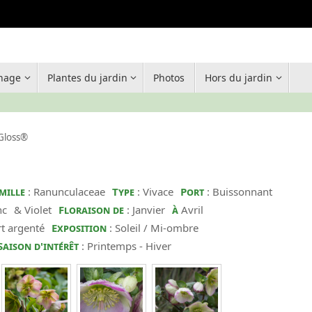
inage
Plantes du jardin
Photos
Hors du jardin
Gloss®
mille
: Ranunculaceae
Type
: Vivace
Port
: Buissonnant
nc
& Violet
Floraison de
: Janvier
à
Avril
rt argenté
Exposition
: Soleil / Mi-ombre
Saison d'intérêt
: Printemps - Hiver