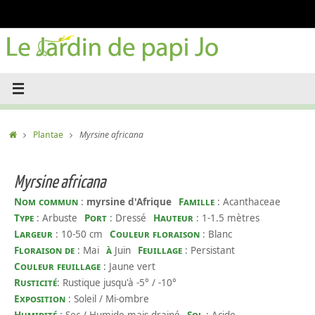
Passer
au
contenu
Accueil
Plantae
Myrsine africana
Myrsine africana
Nom commun
:
myrsine d'Afrique
Famille
: Acanthaceae
Type
: Arbuste
Port
: Dressé
Hauteur
: 1-1.5 mètres
Largeur
: 10-50 cm
Couleur floraison
: Blanc
Floraison de
: Mai
à
Juin
Feuillage
: Persistant
Couleur feuillage
: Jaune vert
Rusticité
: Rustique jusqu'à -5° / -10°
Exposition
: Soleil / Mi-ombre