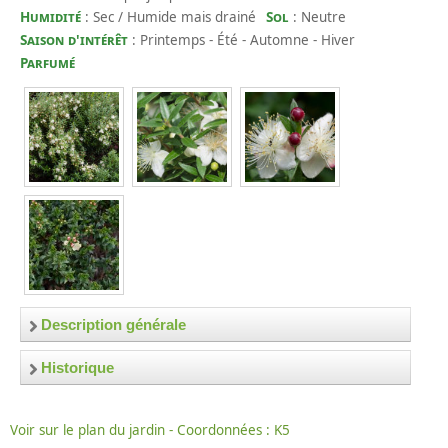
Humidité
: Sec / Humide mais drainé
Sol
: Neutre
Saison d'intérêt
: Printemps - Été - Automne - Hiver
Parfumé
Description générale
Synonymes:
Historique
Myrtus communis
subsp.
tarentina
, Tarentum myrtle,
2025
.- Floraison un peu plus abondante cette année
Myrtus communis
‘Nana’,
Myrtus communis
‘Jenny
(juillet-août).
Voir sur le plan du jardin - Coordonnées : K5
Reitenbach’