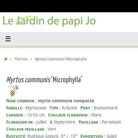
Passer
au
contenu
Accueil
Plantae
Myrtus communis
‘Microphylla’
Myrtus communis
‘Microphylla’
Nom commun
:
myrte commune compacte
Famille
: Myrtaceae
Type
: Arbuste
Port
: Buissonnant
Largeur
: 10-50 cm
Couleur floraison
: Blanc
Floraison de
: Juillet
à
Septembre
Feuillage
: Persistant
Couleur feuillage
: Vert
Rusticité
: Rustique jusqu'à -5° / -10°
Exposition
: Soleil