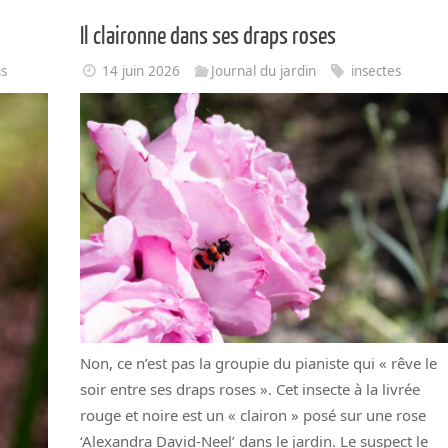
Il claironne dans ses draps roses
ns
14 juin 2026
Journal du jardin
insectes
Non, ce n’est pas la groupie du pianiste qui « rêve le
soir entre ses draps roses ». Cet insecte à la livrée
rouge et noire est un « clairon » posé sur une rose
‘Alexandra David-Neel’ dans le jardin. Le suspect le