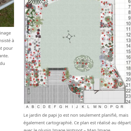
inage
nsisté à
nt pour
ante.
 du
Le jardin de papi Jo est non seulement planifié, mais
également cartographié. Ce plan est réalisé au départ
avec le plugin Image Hotspot – Map Image