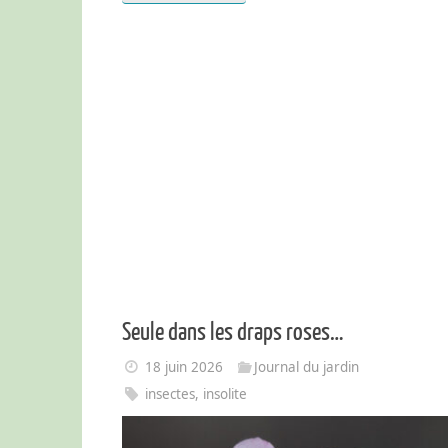
Seule dans les draps roses…
18 juin 2026
Journal du jardin
insectes
,
insolite