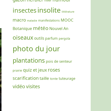
hiver
insolite
insectes
littérature
macro
MOOC
manifestations
maladie
météo
Botanique
Nouvel An
oiseaux
outils
parfum
pergola
photo du jour
plantations
pois de senteur
roses
quiz et jeux
prairie
scarification
taille
tuteurage
tonte
vidéo
visites