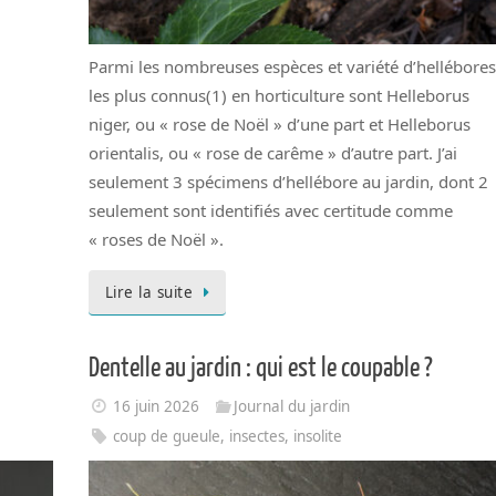
Parmi les nombreuses espèces et variété d’hellébores
les plus connus(1) en horticulture sont Helleborus
niger, ou « rose de Noël » d’une part et Helleborus
orientalis, ou « rose de carême » d’autre part. J’ai
seulement 3 spécimens d’hellébore au jardin, dont 2
seulement sont identifiés avec certitude comme
« roses de Noël ».
Lire la suite
Dentelle au jardin : qui est le coupable ?
16 juin 2026
Journal du jardin
coup de gueule
,
insectes
,
insolite