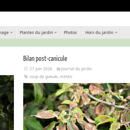
inage
Plantes du jardin
Photos
Hors du jardin
Bilan post-canicule
27 juin 2026
Journal du jardin
coup de gueule
,
météo