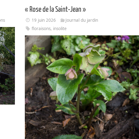
« Rose de la Saint-Jean »
ons
19 juin 2026
Journal du jardin
floraisons
,
insolite