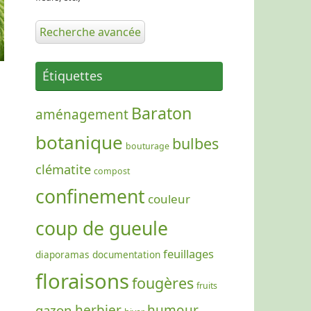
Recherche avancée
Étiquettes
Baraton
aménagement
botanique
bulbes
bouturage
clématite
compost
confinement
couleur
coup de gueule
feuillages
diaporamas
documentation
floraisons
fougères
fruits
gazon
herbier
humour