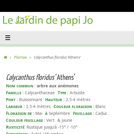
Passer
au
contenu
Accueil
Plantae
Calycanthus floridus
‘Athens’
Calycanthus floridus
‘Athens’
Nom commun
:
arbre aux anémones
Famille
: Calycanthaceae
Type
: Arbuste
Port
: Buissonnant
Hauteur
: 2.5-4 mètres
Largeur
: 2.5-4 mètres
Couleur floraison
: Blanc
Floraison de
: Mai
à
Septembre
Feuillage
: Caduc
Couleur feuillage
: Vert
& Jaune
Rusticité
: Rustique jusqu'à -15° / -10°