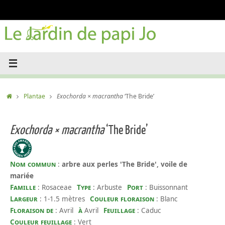
Passer
au
contenu
Accueil
Plantae
Exochorda × macrantha
‘The Bride’
Exochorda × macrantha
‘The Bride’
Nom commun
:
arbre aux perles 'The Bride', voile de
mariée
Famille
: Rosaceae
Type
: Arbuste
Port
: Buissonnant
Largeur
: 1-1.5 mètres
Couleur floraison
: Blanc
Floraison de
: Avril
à
Avril
Feuillage
: Caduc
Couleur feuillage
: Vert