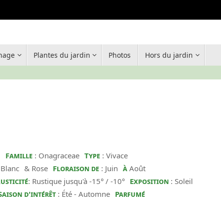
inage
Plantes du jardin
Photos
Hors du jardin
'
Famille
: Onagraceae
Type
: Vivace
 Blanc
& Rose
Floraison de
: Juin
à
Août
usticité
: Rustique jusqu'à -15° / -10°
Exposition
: Soleil
Saison d'intérêt
: Été - Automne
Parfumé