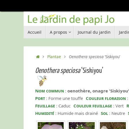
Passer
au
contenu
Passer
Accueil
A propos
Journal du jardin
Jard
au
contenu
Accueil
Plantae
Oenothera speciosa
‘Siskiyou’
Oenothera speciosa
‘Siskiyou’
Nom commun
:
oenothère, onagre 'Siskiyou
Port
: Forme une touffe
Couleur floraison
:
Feuillage
: Caduc
Couleur feuillage
: Vert
R
Humidité
: Humide mais drainé
Sol
: Neutre