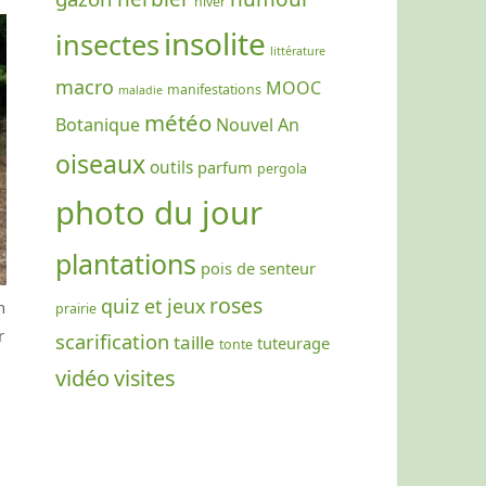
hiver
insolite
insectes
littérature
macro
MOOC
manifestations
maladie
météo
Botanique
Nouvel An
oiseaux
outils
parfum
pergola
photo du jour
plantations
pois de senteur
roses
quiz et jeux
n
prairie
r
scarification
taille
tuteurage
tonte
vidéo
visites