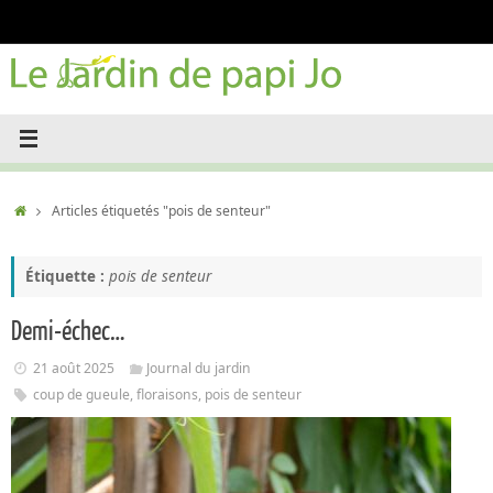
Passer
au
contenu
Accueil
Articles étiquetés "pois de senteur"
Étiquette :
pois de senteur
Demi-échec…
21 août 2025
Journal du jardin
coup de gueule
,
floraisons
,
pois de senteur