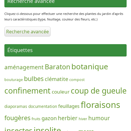
Recherche avancée
Cliquez ci-dessous pour effectuer une recherche des plantes du jardin d’après
leurs caractéristiques (type, feuillage, couleur des fleurs, etc.)
Recherche avancée
Étiquettes
botanique
Baraton
aménagement
bulbes
clématite
bouturage
compost
confinement
coup de gueule
couleur
floraisons
feuillages
diaporamas
documentation
fougères
gazon
herbier
humour
fruits
hiver
insolite
insectes