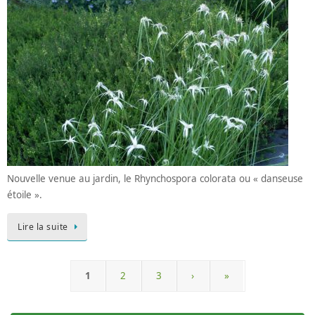
Nouvelle venue au jardin, le Rhynchospora colorata ou « danseuse
étoile ».
Lire la suite
1
2
3
›
»