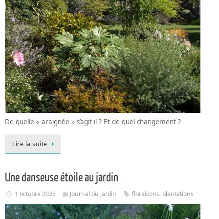
De quelle « araignée » s’agit-il ? Et de quel changement ?
Lire la suite
Une danseuse étoile au jardin
1 octobre 2025
Journal du jardin
floraisons
,
plantations