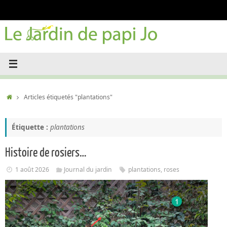
Passer
au
contenu
Accueil
Articles étiquetés "plantations"
Étiquette :
plantations
Histoire de rosiers…
1 août 2026
Journal du jardin
plantations
,
roses