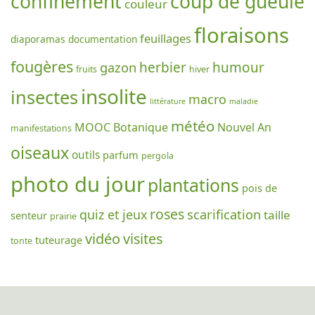
confinement
coup de gueule
couleur
floraisons
feuillages
diaporamas
documentation
fougères
gazon
herbier
humour
fruits
hiver
insolite
insectes
macro
littérature
maladie
météo
MOOC Botanique
Nouvel An
manifestations
oiseaux
outils
parfum
pergola
photo du jour
plantations
pois de
roses
scarification
quiz et jeux
taille
senteur
prairie
vidéo
visites
tuteurage
tonte