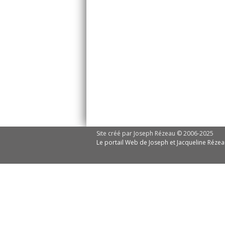
Site créé par Joseph Rézeau © 2006-2025
Le portail Web de Joseph et Jacqueline Réze