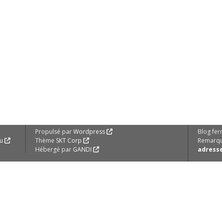
Propulsé par
Wordpress
Blog fe
au
Thème
SKT Corp
Remarqu
Hébergé par
GANDI
adresse