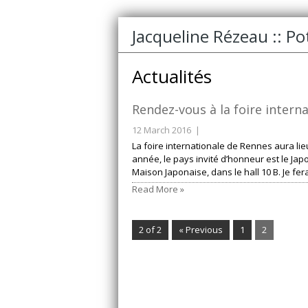
Jacqueline Rézeau :: P
Actualités
Rendez-vous à la foire intern
12 March 2016 |
La foire internationale de Rennes aura li
année, le pays invité d’honneur est le Jap
Maison Japonaise, dans le hall 10 B. Je f
Read More »
2 of 2
« Previous
1
2