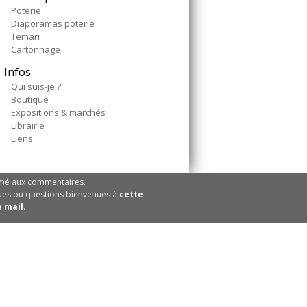
Poterie
Diaporamas poterie
Temari
Cartonnage
Infos
Qui suis-je ?
Boutique
Expositions & marchés
Librairie
Liens
rmé aux commentaires.
es ou questions bienvenues à
cette
 mail
.