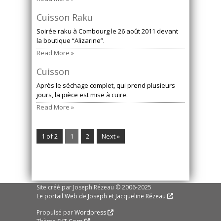
Cuisson Raku
Soirée raku à Combourg le 26 août 2011 devant
la boutique “Alizarine”.
Read More »
Cuisson
Après le séchage complet, qui prend plusieurs
jours, la pièce est mise à cuire.
Read More »
1 of 2
1
2
Next »
Site créé par Joseph Rézeau © 2006-2025
Le portail Web de Joseph et Jacqueline Rézeau
Propulsé par
Wordpress