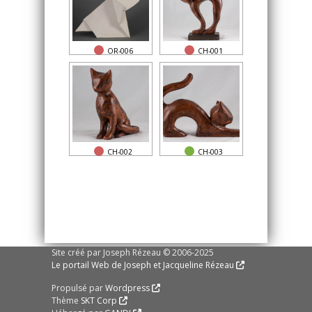
OR-006
CH-001
CH-002
CH-003
Site créé par Joseph Rézeau © 2006-2025
Le portail Web de Joseph et Jacqueline Rézeau
Propulsé par
Wordpress
Thème
SKT Corp