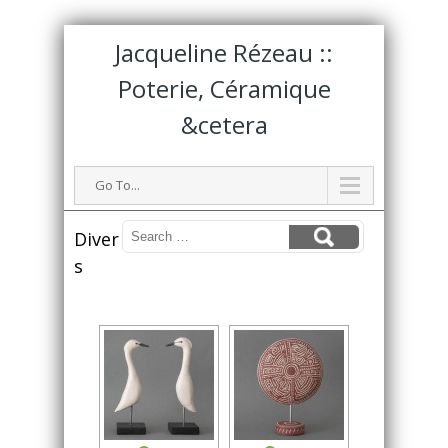
Jacqueline Rézeau ::
Poterie, Céramique
&cetera
Go To...
Diver
s