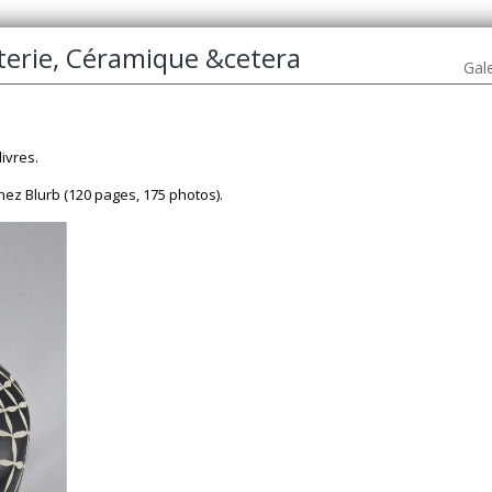
oterie, Céramique &cetera
Gale
livres.
ez Blurb (120 pages, 175 photos).