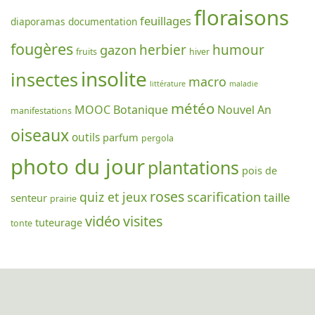
floraisons
feuillages
diaporamas
documentation
fougères
gazon
herbier
humour
fruits
hiver
insolite
insectes
macro
littérature
maladie
météo
MOOC Botanique
Nouvel An
manifestations
oiseaux
outils
parfum
pergola
photo du jour
plantations
pois de
roses
scarification
quiz et jeux
taille
senteur
prairie
vidéo
visites
tuteurage
tonte