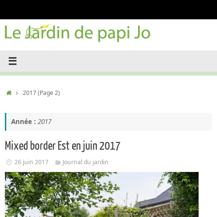
Passer
au
contenu
Accueil
2017
(Page 2)
Année :
2017
Mixed border Est en juin 2017
26 juin 2017
Journal du jardin