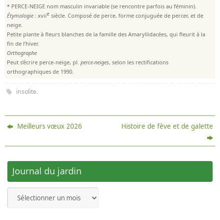
* PERCE-NEIGE nom masculin invariable (se rencontre parfois au féminin).
e
Étymologie
: xvii
siècle. Composé de perce, forme conjuguée de percer, et de
neige.
Petite plante à fleurs blanches de la famille des Amaryllidacées, qui fleurit à la
fin de l’hiver.
Orthographe
Peut s’écrire perce-neige, pl.
perce-neiges
, selon les rectifications
orthographiques de 1990.
insolite
.
Meilleurs vœux 2026
Histoire de fève et de galette
Journal du jardin
Journal
du
jardin