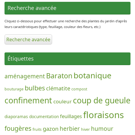
Recherche avancée
Cliquez ci-dessous pour effectuer une recherche des plantes du jardin d’après
leurs caractéristiques (type, feuillage, couleur des fleurs, etc.)
Recherche avancée
Étiquettes
botanique
Baraton
aménagement
bulbes
clématite
bouturage
compost
confinement
coup de gueule
couleur
floraisons
feuillages
diaporamas
documentation
fougères
gazon
herbier
humour
fruits
hiver