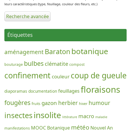
leurs caractéristiques (type, feuillage, couleur des fleurs, etc.)
Recherche avancée
Étiquettes
botanique
Baraton
aménagement
bulbes
clématite
bouturage
compost
confinement
coup de gueule
couleur
floraisons
feuillages
diaporamas
documentation
fougères
gazon
herbier
humour
fruits
hiver
insolite
insectes
macro
littérature
maladie
météo
MOOC Botanique
Nouvel An
manifestations