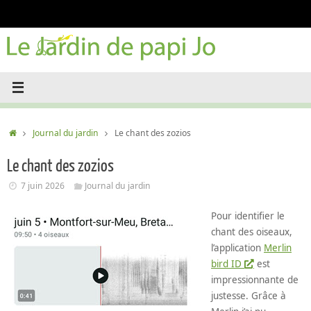
Passer
au
contenu
Accueil
Journal du jardin
Le chant des zozios
Le chant des zozios
7 juin 2026
Journal du jardin
Pour identifier le
chant des oiseaux,
l’application
Merlin
bird ID
est
impressionnante de
justesse. Grâce à