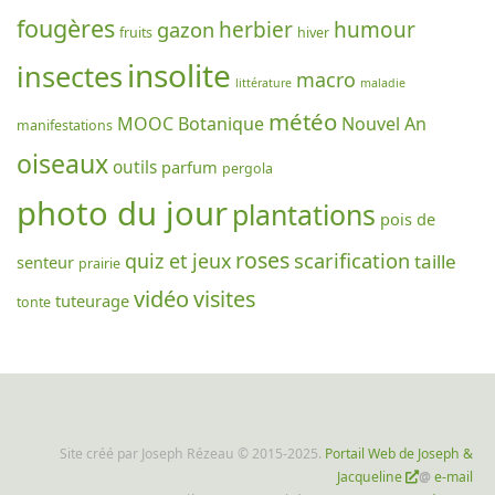
fougères
gazon
herbier
humour
fruits
hiver
insolite
insectes
macro
littérature
maladie
météo
MOOC Botanique
Nouvel An
manifestations
oiseaux
outils
parfum
pergola
photo du jour
plantations
pois de
roses
scarification
quiz et jeux
taille
senteur
prairie
vidéo
visites
tuteurage
tonte
Site créé par Joseph Rézeau © 2015-2025.
Portail Web de Joseph &
Jacqueline
@
e-mail