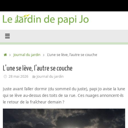
Passer
au
contenu
Accueil
Journal du jardin
L’une se lève, l’autre se couche
L’une se lève, l’autre se couche
28 mai 2026
Journal du jardin
Juste avant l’aller dormir (du sommeil du juste), papi Jo avise la lune
qui se lève au-dessus des toits de sa rue. Ces nuages annoncent-ils
le retour de la fraîcheur demain ?