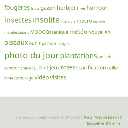
fougères
gazon
herbier
humour
fruits
hiver
insolite
insectes
macro
littérature
maladie
météo
MOOC Botanique
Nouvel An
manifestations
oiseaux
outils
parfum
pergola
photo du jour
plantations
pois de
roses
scarification
quiz et jeux
taille
senteur
prairie
vidéo
visites
tuteurage
tonte
Site créé par Joseph Rézeau © 2015-2025.
Portail Web de Joseph &
Jacqueline
@
e-mail