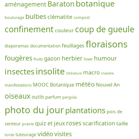
botanique
Baraton
aménagement
bulbes
clématite
bouturage
compost
confinement
coup de gueule
couleur
floraisons
feuillages
diaporamas
documentation
fougères
gazon
herbier
humour
fruits
hiver
insolite
insectes
macro
littérature
maladie
météo
MOOC Botanique
Nouvel An
manifestations
oiseaux
outils
parfum
pergola
photo du jour
plantations
pois de
roses
scarification
quiz et jeux
taille
senteur
prairie
vidéo
visites
tuteurage
tonte