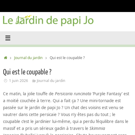
Passer
au
contenu
Accueil
Journal du jardin
Qui est le coupable ?
Qui est le coupable ?
1 juin 2026
Journal du jardin
Ce matin, la jolie touffe de
Persicaria runcinata
‘Purple Fantasy’ est
a moitié couchée à terre. Qui a fait ça ? Une mini-tornade est
passée sur le jardin de papi Jo ? Un chat des voisins est venu se
vautrer dans cette persicaie ? Vous n’y êtes pas du tout ; le
coupable c’est le jardinier lui-même, qui a perdu l’équilibre dans le
massif et a pris un sérieux gadin à travers le
Skimmia