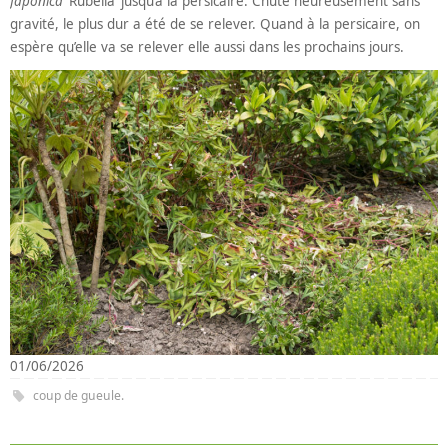
Japonica
‘Rubella’ jusqu’à la persicaire. Chute heureusement sans
gravité, le plus dur a été de se relever. Quand à la persicaire, on
espère qu’elle va se relever elle aussi dans les prochains jours.
01/06/2026
coup de gueule
.