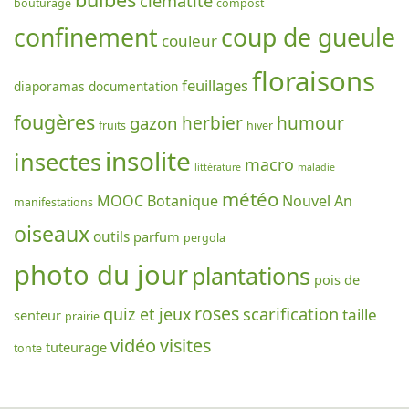
clématite
bouturage
compost
confinement
coup de gueule
couleur
floraisons
feuillages
diaporamas
documentation
fougères
gazon
herbier
humour
fruits
hiver
insolite
insectes
macro
littérature
maladie
météo
MOOC Botanique
Nouvel An
manifestations
oiseaux
outils
parfum
pergola
photo du jour
plantations
pois de
roses
scarification
quiz et jeux
taille
senteur
prairie
vidéo
visites
tuteurage
tonte