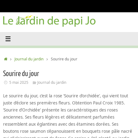
Passer
au
contenu
Accueil
Journal du jardin
Sourire du jour
Sourire du jour
5 mai 2025
Journal du jardin
Le sourire du jour, c’est la rose ‘Sourire d’orchidée’, qui vient tout
juste d’éclore ses premières fleurs. Obtention Paul Croix 1985.
‘Sourire d’Orchidée’ présente les caractéristiques des roses
anciennes. Ses fleurs légères et délicatement parfumées
ressemblent aux églantines avec des étamines dorées. Ses
boutons rose saumon s’épanouissent en bouquets rose pâle nacré