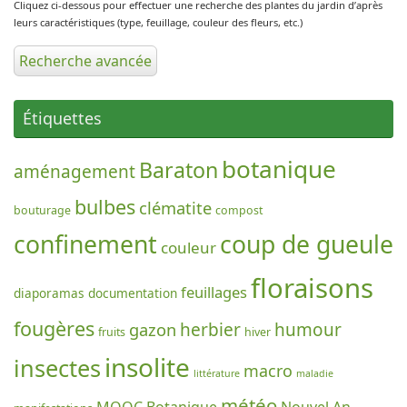
Cliquez ci-dessous pour effectuer une recherche des plantes du jardin d’après
leurs caractéristiques (type, feuillage, couleur des fleurs, etc.)
Recherche avancée
Étiquettes
botanique
Baraton
aménagement
bulbes
clématite
bouturage
compost
confinement
coup de gueule
couleur
floraisons
feuillages
diaporamas
documentation
fougères
gazon
herbier
humour
fruits
hiver
insolite
insectes
macro
littérature
maladie
météo
MOOC Botanique
Nouvel An