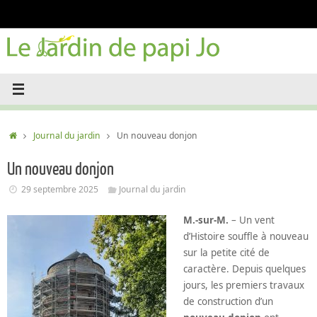
Passer
au
contenu
Accueil
Journal du jardin
Un nouveau donjon
Un nouveau donjon
29 septembre 2025
Journal du jardin
M.-sur-M.
– Un vent
d’Histoire souffle à nouveau
sur la petite cité de
caractère. Depuis quelques
jours, les premiers travaux
de construction d’un