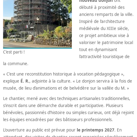
nouveau donjon
ont
débuté à proximité des
anciens remparts de la ville.
Inspiré de l’architecture
médiévale du XIIIe siècle,
ce projet ambitieux vise à
valoriser le patrimoine local
tout en dynamisant
C’est parti !
l’attractivité touristique de
la commune.
« C’est une reconstitution historique à vocation pédagogique »,
explique
É. R.
, adjointe à la culture. « Le donjon servira à la fois de
musée, de lieu d’animations et de belvédère sur la vallée du M. »
Le chantier, mené avec des techniques artisanales traditionnelles,
s’inscrit dans une démarche durable et participative. Plusieurs
bénévoles, passionnés d’histoire ou simples curieux, ont déjà rejoint
les équipes encadrées par des bâtisseurs professionnels.
L’ouverture au public est prévue pour
le printemps 2027
. En
attendant, des visites de chantier seront organisées régulièrement