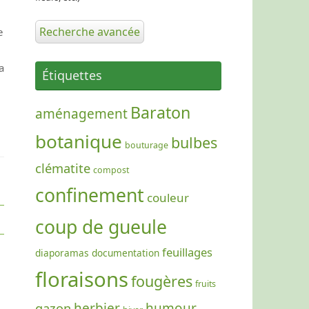
Recherche avancée
e
a
Étiquettes
Baraton
aménagement
botanique
bulbes
bouturage
clématite
compost
confinement
couleur
coup de gueule
feuillages
diaporamas
documentation
floraisons
fougères
fruits
gazon
herbier
humour