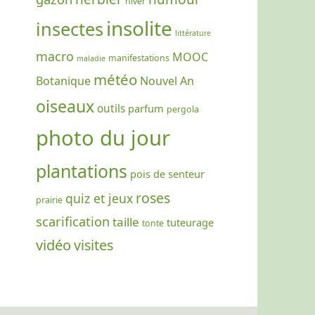
hiver
insolite
insectes
littérature
macro
MOOC
manifestations
maladie
météo
Botanique
Nouvel An
oiseaux
outils
parfum
pergola
photo du jour
plantations
pois de senteur
roses
quiz et jeux
prairie
scarification
taille
tuteurage
tonte
vidéo
visites