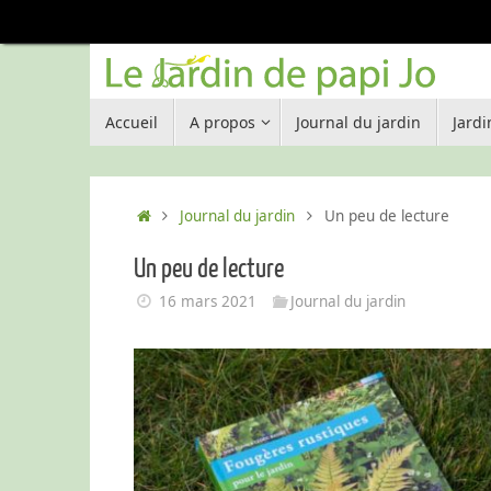
Passer
au
contenu
Passer
Accueil
A propos
Journal du jardin
Jard
au
contenu
Accueil
Journal du jardin
Un peu de lecture
Un peu de lecture
16 mars 2021
Journal du jardin