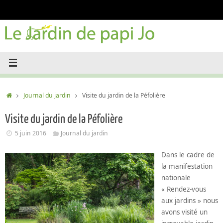
Passer
au
contenu
Accueil
Journal du jardin
Visite du jardin de la Péfolière
Visite du jardin de la Péfolière
5 juin 2016
Journal du jardin
Dans le cadre de
la manifestation
nationale
« Rendez-vous
aux jardins » nous
avons visité un