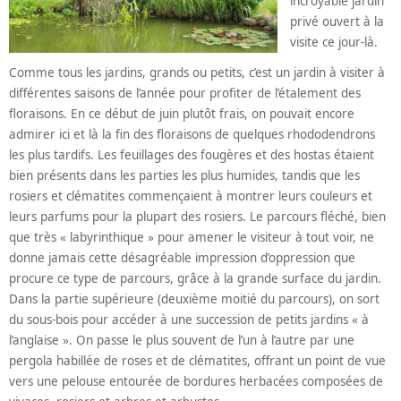
incroyable jardin
privé ouvert à la
visite ce jour-là.
Comme tous les jardins, grands ou petits, c’est un jardin à visiter à
différentes saisons de l’année pour profiter de l’étalement des
floraisons. En ce début de juin plutôt frais, on pouvait encore
admirer ici et là la fin des floraisons de quelques rhododendrons
les plus tardifs. Les feuillages des fougères et des hostas étaient
bien présents dans les parties les plus humides, tandis que les
rosiers et clématites commençaient à montrer leurs couleurs et
leurs parfums pour la plupart des rosiers. Le parcours fléché, bien
que très « labyrinthique » pour amener le visiteur à tout voir, ne
donne jamais cette désagréable impression d’oppression que
procure ce type de parcours, grâce à la grande surface du jardin.
Dans la partie supérieure (deuxième moitié du parcours), on sort
du sous-bois pour accéder à une succession de petits jardins « à
l’anglaise ». On passe le plus souvent de l’un à l’autre par une
pergola habillée de roses et de clématites, offrant un point de vue
vers une pelouse entourée de bordures herbacées composées de