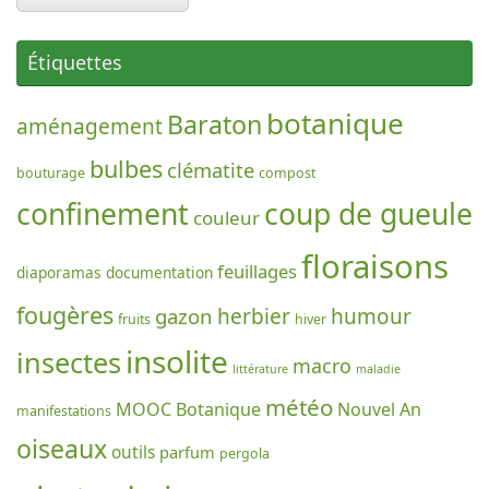
Étiquettes
botanique
Baraton
aménagement
bulbes
clématite
bouturage
compost
confinement
coup de gueule
couleur
floraisons
feuillages
diaporamas
documentation
fougères
gazon
herbier
humour
fruits
hiver
insolite
insectes
macro
littérature
maladie
météo
MOOC Botanique
Nouvel An
manifestations
oiseaux
outils
parfum
pergola