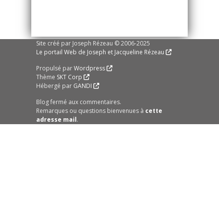
Site créé par Joseph Rézeau © 2006-2025
Le portail Web de Joseph et Jacqueline Rézeau
Propulsé par
Wordpress
Thème
SKT Corp
Hébergé par
GANDI
Blog fermé aux commentaires.
Remarques ou questions bienvenues à
cette
adresse mail
.