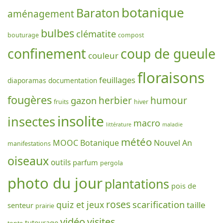
botanique
Baraton
aménagement
bulbes
clématite
bouturage
compost
confinement
coup de gueule
couleur
floraisons
feuillages
diaporamas
documentation
fougères
gazon
herbier
humour
fruits
hiver
insolite
insectes
macro
littérature
maladie
météo
MOOC Botanique
Nouvel An
manifestations
oiseaux
outils
parfum
pergola
photo du jour
plantations
pois de
roses
scarification
quiz et jeux
taille
senteur
prairie
vidéo
visites
tuteurage