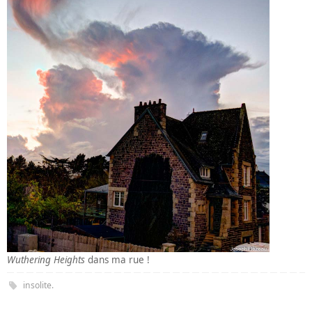
Wuthering Heights
dans ma rue !
insolite
.